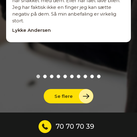
har snakket med dem. Eller har fået lave bilen.
Jeg har faktisk ikke en finger jeg kan sætte
negativ på dem. Så min anbefaling er virkelig
stort.
Lykke Andersen
Se flere
70 70 70 39