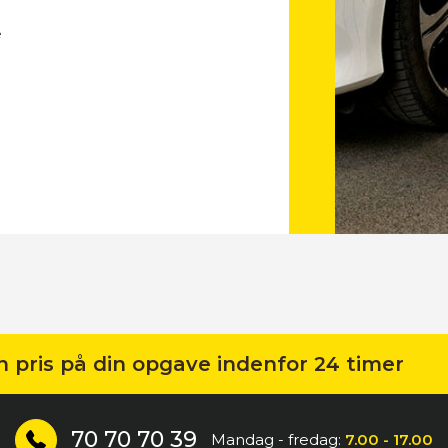
e
n pris på din opgave indenfor 24 timer
70 70 70 39
Mandag - fredag:
7.00 - 17.00