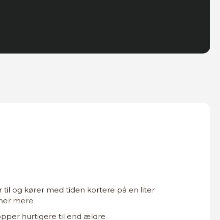
 til og kører med tiden kortere på en liter
ener mere
pper hurtigere til end ældre