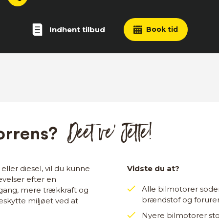
Indhent tilbud
Book tid
Deet ve’ Jette!
orrens?
 eller diesel, vil du kunne
Vidste du at?
velser efter en
Alle bilmotorer soder
ang, mere trækkraft og
brændstof og forur
eskytte miljøet ved at
Nyere bilmotorer sto