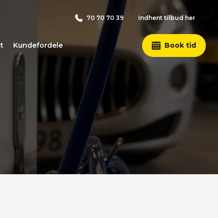
70 70 70 39
Indhent tilbud her
t
Kundefordele
Book tid