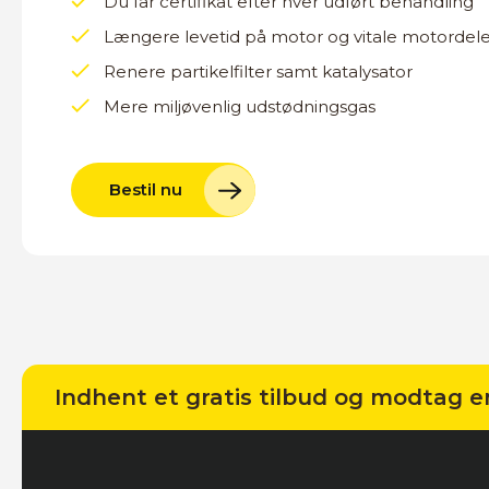
Du får certifikat efter hver udført behandling
Længere levetid på motor og vitale motordel
Renere partikelfilter samt katalysator
Mere miljøvenlig udstødningsgas
Bestil nu
Indhent et gratis tilbud og modtag e