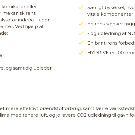
 kemikalier eller
Særligt bykørsel, hvo
 mekanisk rens.
vitale komponenter
lysator indefra – uden
En rens sænker røgg
enter. Ved hjælp af
åde:
- og udledning af NO
En brint-rens forbe
HYDRIVE er 100 proc
er
e, og samtidig udleder
 mere effektivt brændstofforbrug, samt færre værkstedsbe
ima med renere luft, og jo lavere CO2 udledning til gavn f