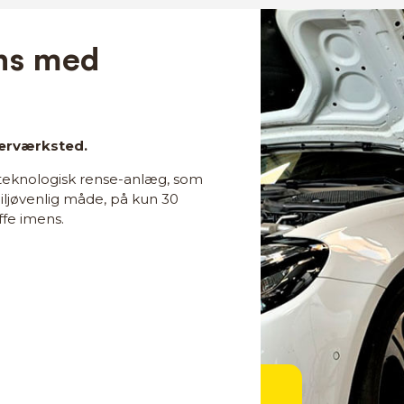
ns med
nerværksted.
teknologisk rense-anlæg, som
iljøvenlig måde, på kun 30
ffe imens.