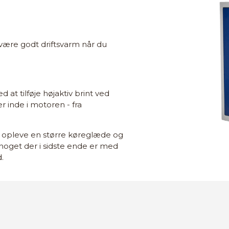
 være godt driftsvarm når du
at tilføje højaktiv brint ved
r inde i motoren - fra
e opleve en større køreglæde og
noget der i sidste ende er med
.