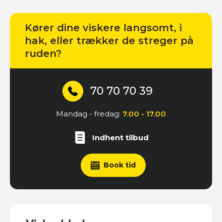
Kører dine viskere langsomt, i
hak, eller trækker de streger på
ruden?
70 70 70 39
Mandag - fredag:
7.00 - 17.00
Indhent tilbud
Book tid