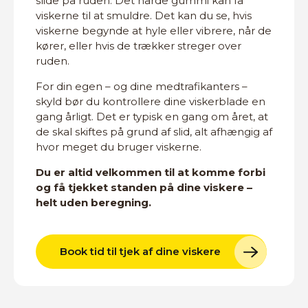
slide på ruden. Det hårde gummi kan få
viskerne til at smuldre. Det kan du se, hvis
viskerne begynde at hyle eller vibrere, når de
kører, eller hvis de trækker streger over
ruden.
For din egen – og dine medtrafikanters –
skyld bør du kontrollere dine viskerblade en
gang årligt. Det er typisk en gang om året, at
de skal skiftes på grund af slid, alt afhængig af
hvor meget du bruger viskerne.
Du er altid velkommen til at komme forbi
og få tjekket standen på dine viskere –
helt uden beregning.
Book tid til tjek af dine viskere