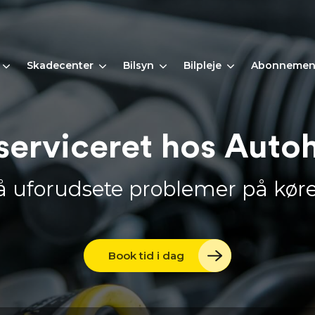
Skadecenter
Bilsyn
Bilpleje
Abonnemen
 serviceret hos Auto
 uforudsete problemer på kør
Book tid i dag