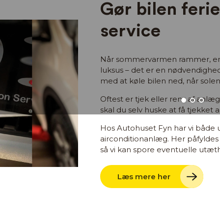
Gør bilen feri
service
Når sommervarmen rammer, er e
luksus – det er en nødvendighe
med at køle bilen ned, når solen
Oftest er tjek eller rens af anlæ
skal du selv huske at få tjekket
Hos Autohuset Fyn har vi både ud
airconditionanlæg. Her påfyldes
så vi kan spore eventuelle utæth
Læs mere her