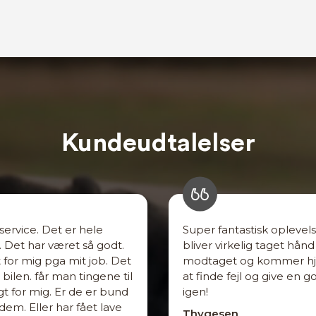
Kundeudtalelser
 service. Det er hele
Super fantastisk oplevel
. Det har været så godt.
bliver virkelig taget hå
for mig pga mit job. Det
modtaget og kommer hje
ilen. får man tingene til
at finde fejl og give en 
igt for mig. Er de er bund
igen!
 dem. Eller har fået lave
Thygesen