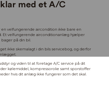
eklar med et A/C
n velfungerende aircondition ikke bare en
d. Et velfungerende airconditionanlæg hjælper
 bager på din bil.
gget ikke skemalagt i din bils servicebog, og derfor
 anlægget.
styr og viden til at foretage A/C service på dit
 der kølemiddel, kompressorolie samt sporstoffer
eder hvis dit anlæg ikke fungerer som det skal.