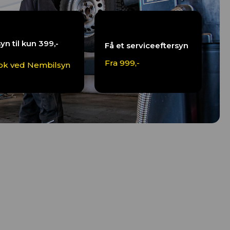
syn til kun 399,-
Få et serviceeftersyn
Fra 999,-
ok ved Nembilsyn