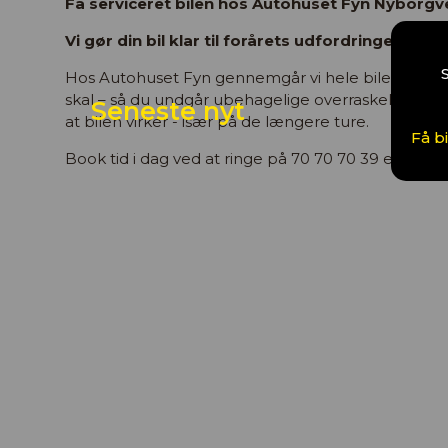
Få serviceret bilen hos Autohuset Fyn Nyborgv
Vi gør din bil klar til forårets udfordringer.
Hos Autohuset Fyn gennemgår vi hele bilen og sørg
skal – så du undgår ubehagelige overraskelser på vej
Seneste nyt
at bilen virker - især på de længere ture.
Få b
Book tid i dag ved at ringe på 70 70 70 39 eller
boo