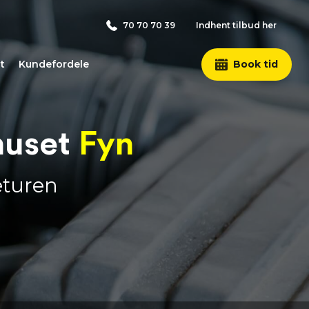
70 70 70 39
Indhent tilbud her
t
Kundefordele
Book tid
huset
Fyn
eturen