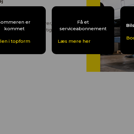
ej
Sommeren er
Få et
er for, at alt fungerer, som det
Bil
kommet
serviceabonnement
en. Vi ved, hvor vigtigt det er,
Bo
ilen i topform
Læs mere her
k din tid her
.