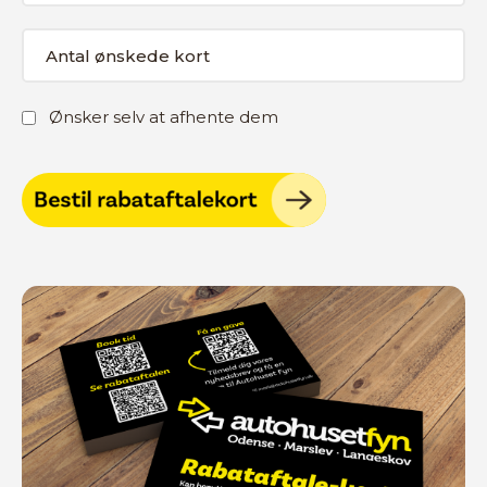
Antal
ønskede
kort
(Påkrævet)
Afhentning
Ønsker selv at afhente dem