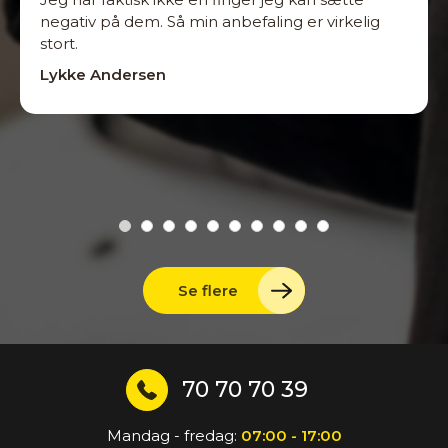
negativ på dem. Så min anbefaling er virkelig
stort.
Lykke Andersen
Se flere
70 70 70 39
Mandag - fredag:
07:00 - 17:00