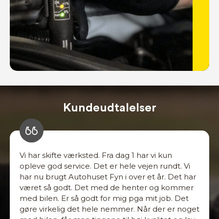
Kundeudtalelser
Vi har skifte værksted. Fra dag 1 har vi kun
opleve god service. Det er hele vejen rundt. Vi
har nu brugt Autohuset Fyn i over et år. Det har
været så godt. Det med de henter og kommer
med bilen. Er så godt for mig pga mit job. Det
gøre virkelig det hele nemmer. Når der er noget