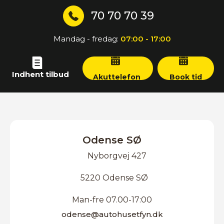
70 70 70 39
Mandag - fredag:
07:00 - 17:00
Indhent tilbud
Akuttelefon
Book tid
Odense SØ
Nyborgvej 427
5220 Odense SØ
Man-fre 07.00-17:00
odense@autohusetfyn.dk