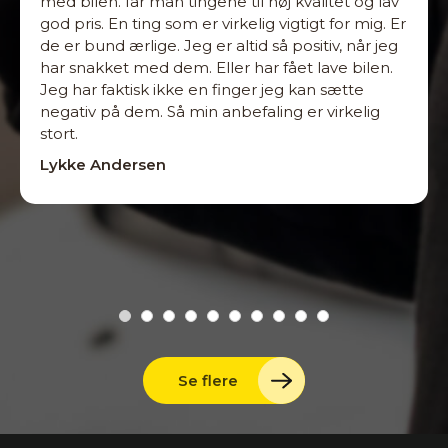
med bilen. får man tingene til høj kvalitet og lav
god pris. En ting som er virkelig vigtigt for mig. Er
de er bund ærlige. Jeg er altid så positiv, når jeg
har snakket med dem. Eller har fået lave bilen.
Jeg har faktisk ikke en finger jeg kan sætte
negativ på dem. Så min anbefaling er virkelig
stort.
Lykke Andersen
Se flere