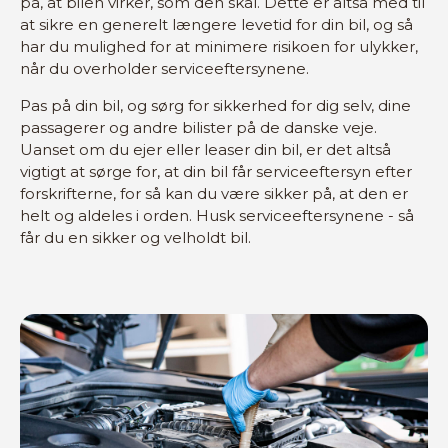
på, at bilen virker, som den skal. Dette er altså med til
at sikre en generelt længere levetid for din bil, og så
har du mulighed for at minimere risikoen for ulykker,
når du overholder serviceeftersynene.
Pas på din bil, og sørg for sikkerhed for dig selv, dine
passagerer og andre bilister på de danske veje.
Uanset om du ejer eller leaser din bil, er det altså
vigtigt at sørge for, at din bil får serviceeftersyn efter
forskrifterne, for så kan du være sikker på, at den er
helt og aldeles i orden. Husk serviceeftersynene - så
får du en sikker og velholdt bil.