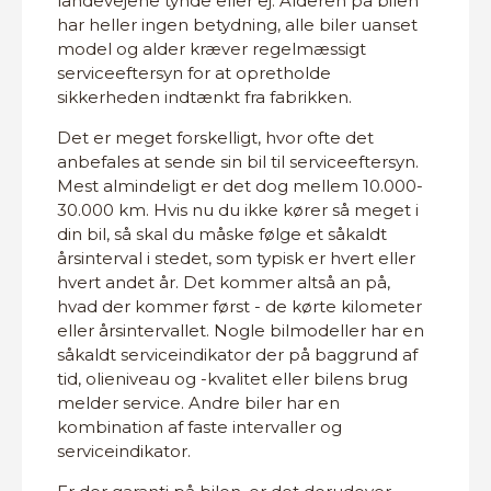
landevejene tynde eller ej. Alderen på bilen
har heller ingen betydning, alle biler uanset
model og alder kræver regelmæssigt
serviceeftersyn for at opretholde
sikkerheden indtænkt fra fabrikken.
Det er meget forskelligt, hvor ofte det
anbefales at sende sin bil til serviceeftersyn.
Mest almindeligt er det dog mellem 10.000-
30.000 km. Hvis nu du ikke kører så meget i
din bil, så skal du måske følge et såkaldt
årsinterval i stedet, som typisk er hvert eller
hvert andet år. Det kommer altså an på,
hvad der kommer først - de kørte kilometer
eller årsintervallet. Nogle bilmodeller har en
såkaldt serviceindikator der på baggrund af
tid, olieniveau og -kvalitet eller bilens brug
melder service. Andre biler har en
kombination af faste intervaller og
serviceindikator.