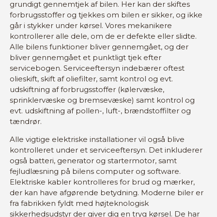
grundigt gennemtjek af bilen. Her kan der skiftes
forbrugsstoffer og tjekkes om bilen er sikker, og ikke
går i stykker under kørsel. Vores mekanikere
kontrollerer alle dele, om de er defekte eller slidte.
Alle bilens funktioner bliver gennemgået, og der
bliver gennemgået et punktligt tjek efter
servicebogen. Serviceeftersyn indebærer oftest
olieskift, skift af oliefilter, samt kontrol og evt.
udskiftning af forbrugsstoffer (kølervæske,
sprinklervæske og bremsevæske) samt kontrol og
evt. udskiftning af pollen-, luft-, brændstoffilter og
tændrør.
Alle vigtige elektriske installationer vil også blive
kontrolleret under et serviceeftersyn. Det inkluderer
også batteri, generator og startermotor, samt
fejludlæsning på bilens computer og software.
Elektriske kabler kontrolleres for brud og mærker,
der kan have afgørende betydning. Moderne biler er
fra fabrikken fyldt med højteknologisk
sikkerhedsudstyr der giver dig en tryg kørsel. De har