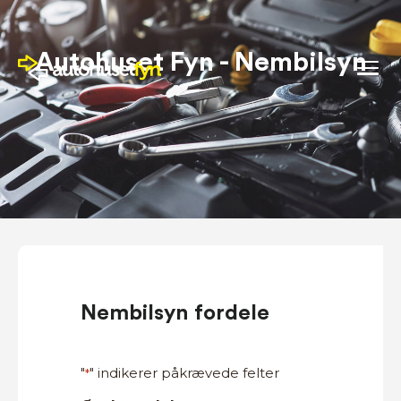
Autohuset Fyn - Nembilsyn
Nembilsyn fordele
"
" indikerer påkrævede felter
*