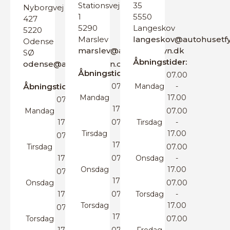
Stationsvej
35
Nyborgvej
1
5550
427
5290
Langeskov
5220
Marslev
langeskov@autohusetfy
Odense
marslev@autohusetfyn.dk
SØ
Åbningstider:
odense@autohusetfyn.dk
Åbningstider:
07.00
Åbningstider:
07.00
Mandag
-
Mandag
-
17.00
07.00
17.00
Mandag
-
07.00
17.00
07.00
Tirsdag
-
Tirsdag
-
17.00
07.00
17.00
Tirsdag
-
07.00
17.00
07.00
Onsdag
-
Onsdag
-
17.00
07.00
17.00
Onsdag
-
07.00
17.00
07.00
Torsdag
-
Torsdag
-
17.00
07.00
17.00
Torsdag
-
07.00
17.00
07.00
Fredag
-