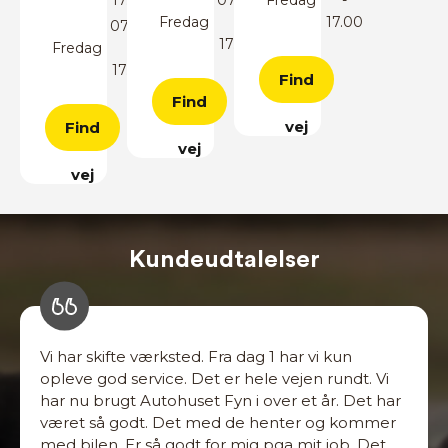
Fredag
-
17.00
07.00
17.00
Fredag
-
17.00
Find
Find
vej
Find
vej
vej
Kundeudtalelser
Vi har skifte værksted. Fra dag 1 har vi kun
opleve god service. Det er hele vejen rundt. Vi
har nu brugt Autohuset Fyn i over et år. Det har
været så godt. Det med de henter og kommer
med bilen. Er så godt for mig pga mit job. Det