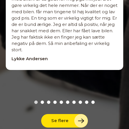
gøre virkelig det hele nemmer. Når der er noget
med bilen. får man tingene til høj kvalitet og lav
god pris. En ting som er virkelig vigtigt for mig. Er
de er bund ærlige. Jeg er altid så positiv, når jeg
har snakket med dem. Eller har fået lave bilen.
Jeg har faktisk ikke en finger jeg kan sætte
negativ på dem. Så min anbefaling er virkelig
stort.
Lykke Andersen
Se flere