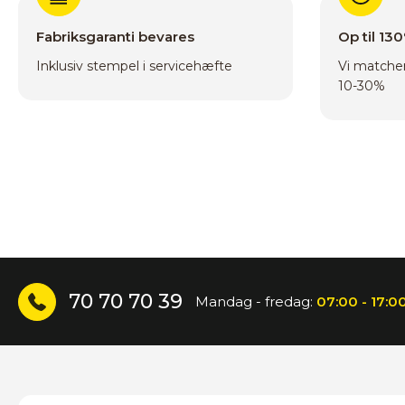
Fabriksgaranti bevares
Op til 13
Inklusiv stempel i servicehæfte
Vi matcher
10-30%
70 70 70 39
Mandag - fredag:
07:00 - 17:0