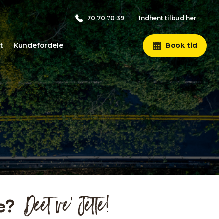
70 70 70 39
Indhent tilbud her
t
Kundefordele
Book tid
Deet ve’ Jette!
e?