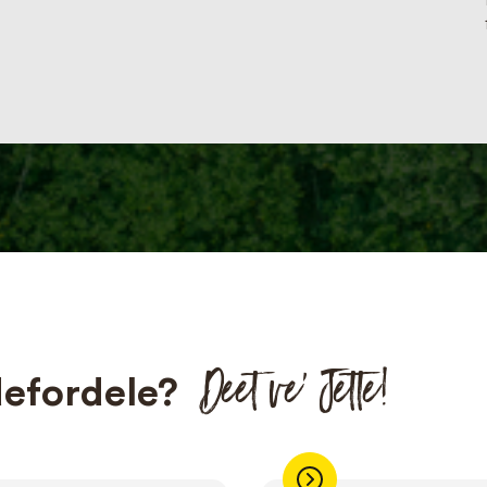
Deet ve’ Jette!
efordele?