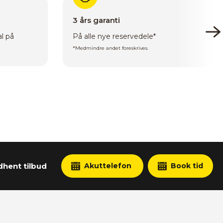
3 års garanti
al på
På alle nye reservedele*
*Medmindre andet foreskrives.
dhent tilbud
Akuttelefon
Book tid