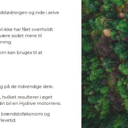
dstødningen og inde i selve
il ikke har fået overholdt
n være sodet mere til
ening.
som kan bruges til at
g på de indvendige dele.
 hvilket resulterer i øget
in bil en Hydrive motorrens.
re brændstoføkonomi og
evetid.