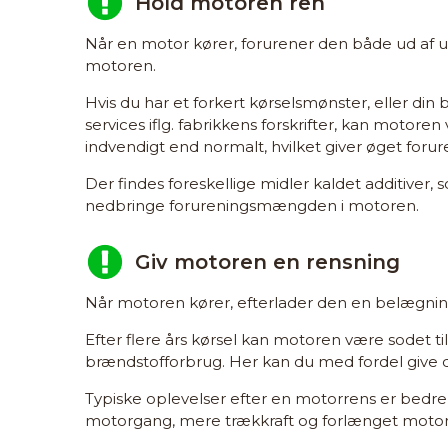
Hold motoren ren
Når en motor kører, forurener den både ud af u
motoren.
Hvis du har et forkert kørselsmønster, eller din b
services iflg. fabrikkens forskrifter, kan motore
indvendigt end normalt, hvilket giver øget forur
Der findes foreskellige midler kaldet additiver, 
nedbringe forureningsmængden i motoren.
Giv motoren en rensning
Når motoren kører, efterlader den en belægnin
Efter flere års kørsel kan motoren være sodet til,
brændstofforbrug. Her kan du med fordel give d
Typiske oplevelser efter en motorrens er bed
motorgang, mere trækkraft og forlænget motorl