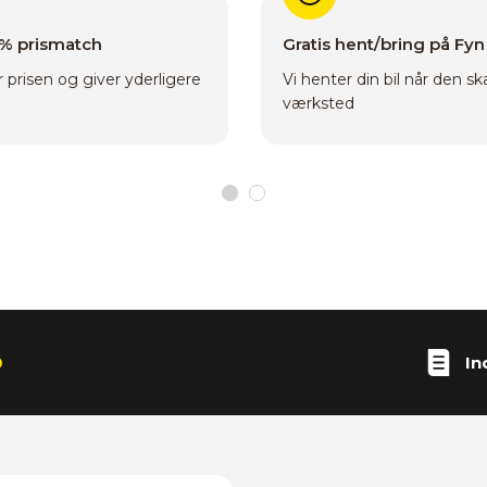
0% prismatch
Gratis hent/bring på Fyn
 prisen og giver yderligere
Vi henter din bil når den sk
værksted
0
In