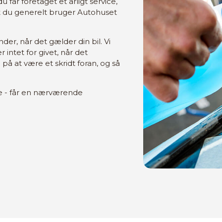
 får foretaget et årligt service,
 at du generelt bruger Autohuset
der, når det gælder din bil. Vi
 intet for givet, når det
på at være et skridt foran, og så
ste - får en nærværende