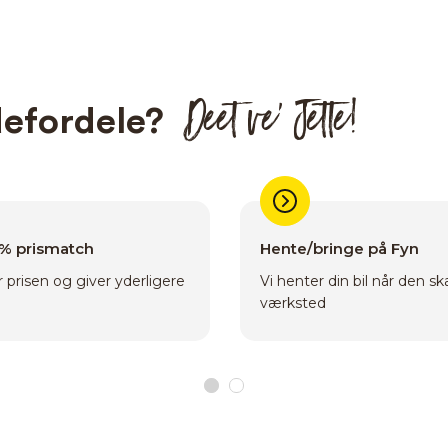
Deet ve’ Jette!
efordele?
0% prismatch
Hente/bringe på Fyn
 prisen og giver yderligere
Vi henter din bil når den sk
værksted