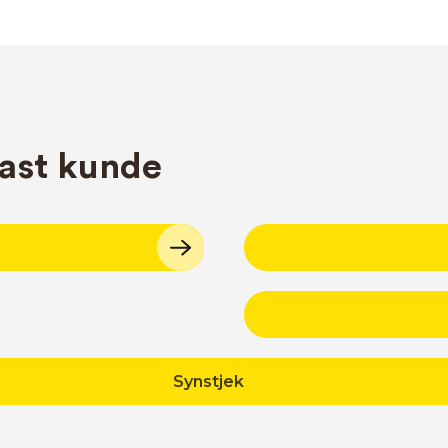
fast kunde
Synstjek