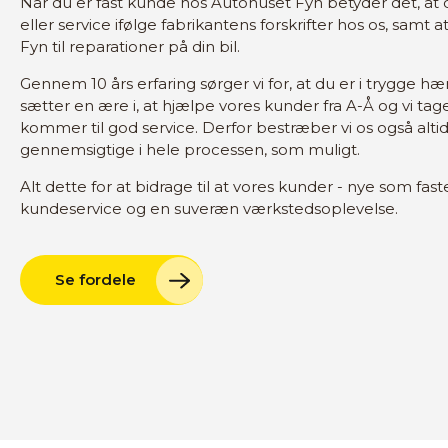
Når du er fast kunde hos Autohuset Fyn betyder det, at du
eller service ifølge fabrikantens forskrifter hos os, samt
Fyn til reparationer på din bil.
Gennem 10 års erfaring sørger vi for, at du er i trygge hæn
sætter en ære i, at hjælpe vores kunder fra A-Å og vi tager
kommer til god service. Derfor bestræber vi os også altid 
gennemsigtige i hele processen, som muligt.
Alt dette for at bidrage til at vores kunder - nye som fa
kundeservice og en suveræn værkstedsoplevelse.
Se fordele