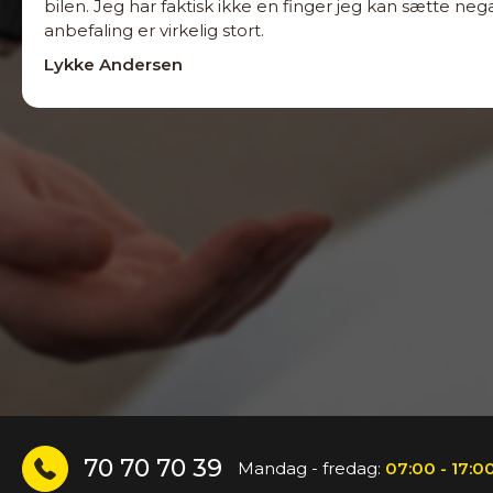
bilen. Jeg har faktisk ikke en finger jeg kan sætte ne
anbefaling er virkelig stort.
Lykke Andersen
70 70 70 39
Mandag - fredag:
07:00 - 17:0