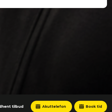
dhent tilbud
Akuttelefon
Book tid