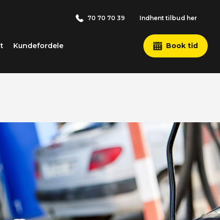
70 70 70 39
Indhent tilbud her
t
Kundefordele
Book tid