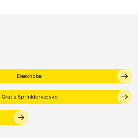
Dækhotel
Gratis Sprinklervæske