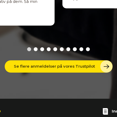
gativ på dem. Så min
Se flere anmeldelser på vores Trustpilot
0
In