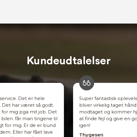
Kundeudtalelser
 service. Det er hele
Super fantastisk oplevel
. Det har været så godt.
bliver virkelig taget hå
for mig pga mit job. Det
modtaget og kommer hje
ilen. får man tingene til
at finde fejl og give en 
igt for mig. Er de er bund
igen!
 dem. Eller har fået lave
Thygesen